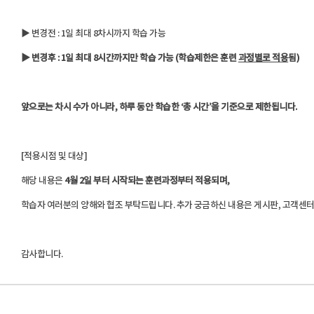
▶ 변경전
: 1
일 최대
8
차시까지 학습 가능
▶
변경후
: 1
일 최대
8
시간까지만 학습 가능
(
학습제한은 훈련
과정별로 적용
됨
)
앞으로는 차시 수가 아니라
,
하루 동안 학습한 ‘총 시간’을 기준으로 제한됩니다
.
[
적용시점 및 대상
]
해당 내용은
4월 2일 부터 시작되는 훈련과정부터 적용되며,
학습자 여러분의 양해와 협조 부탁드립니다
.
추
가
궁금하신
내용은
게시판
,
고객센
감사합니다
.