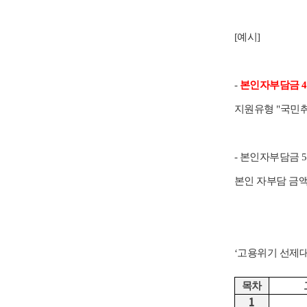
[예시]
-
본인자부담금 4
지원유형 "국민취
- 본인자부담금 
본인 자부담 금액
‘고용위기 선제
목차
1