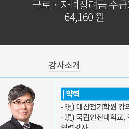
근로 · 자녀장려금 수
64,160 원
강사소개
|
약력
- 現) 대산전기학원 강
- 現) 국립인천대학교
협력강사