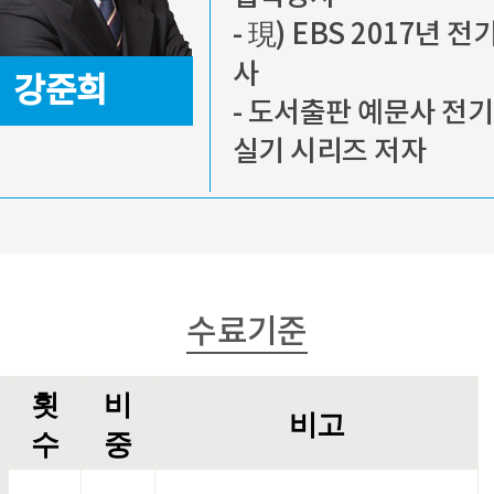
- 現) EBS 2017년 
사
강준희
- 도서출판 예문사 전
실기 시리즈 저자
수료기준
횟
비
비고
수
중