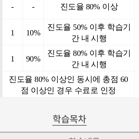
-
-
진도율
80%
이상
진도율
50%
이후 학습기
1
10%
간 내 시행
진도율
80%
이후 학습기
1
90%
간 내 시행
진도율
80%
이상인 동시에 총점
60
점 이상인 경우 수료로 인정
학습목차