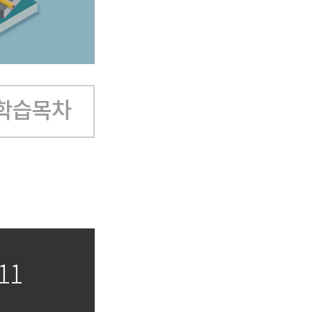
학습목차
11