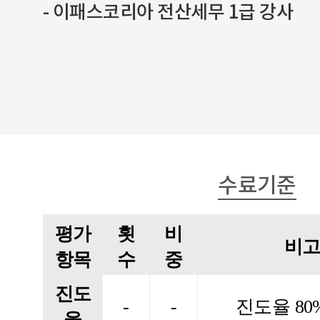
- 이패스코리아 전산세무 1급 강사
수료기준
평가
횟
비
비
항목
수
중
진도
-
-
진도율
80
율