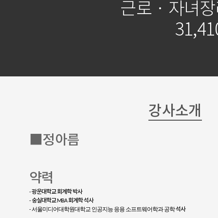
근로 · 자녀
31,41
강사소개
■정아름
약력
광운대학교 회계학 박사
-
숭실대학교
회계학 석사
-
MBA
석사
서울미디어대학원대학교 인공지능 응용 소프트웨어학과
-
공학