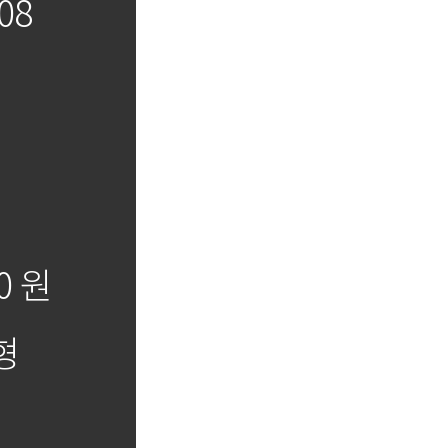
08
0 원
형