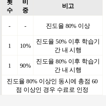
횟
비
비고
수
중
-
-
진도율
80%
이상
진도율
50%
이후 학습기
1
10%
간 내 시행
진도율
80%
이후 학습기
1
90%
간 내 시행
진도율
80%
이상인 동시에 총점
60
점 이상인 경우 수료로 인정