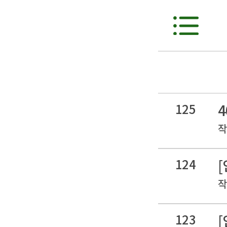
125
4
작
124
[
작
123