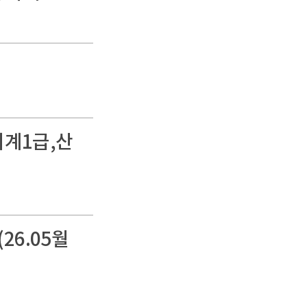
회계1급,산
6.05월