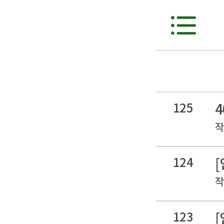
125
4
작
124
[
작
123