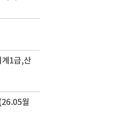
회계1급,산
6.05월