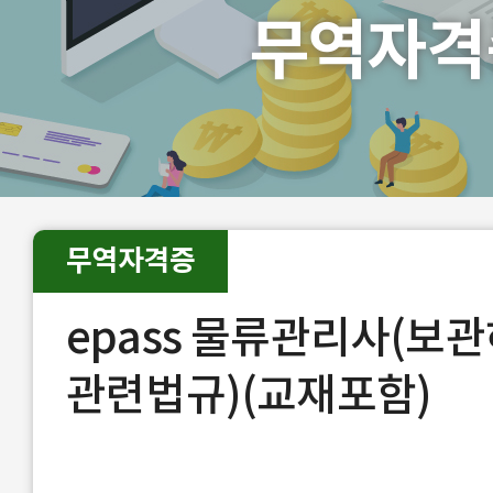
무역자격
무역자격증
epass 물류관리사(보관
관련법규)(교재포함)