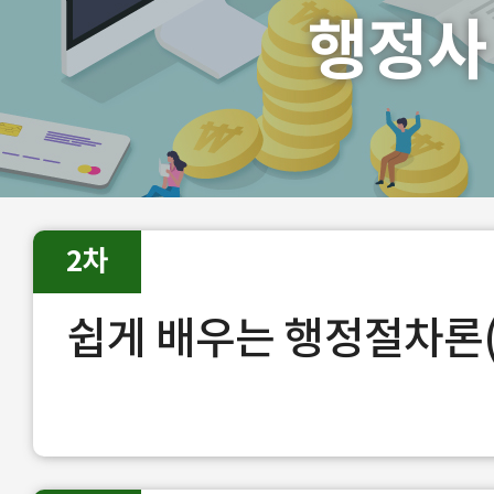
행정사
2차
쉽게 배우는 행정절차론