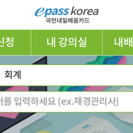
신청
내 강의실
내
ㆍ회계