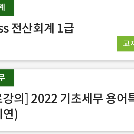
계
ss 전산회계 1급
교
무
료강의] 2022 기초세무 용어
지연)