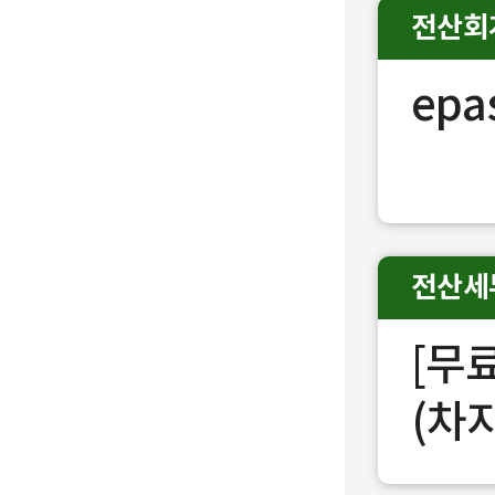
전산회
epa
전산세
[무
(차