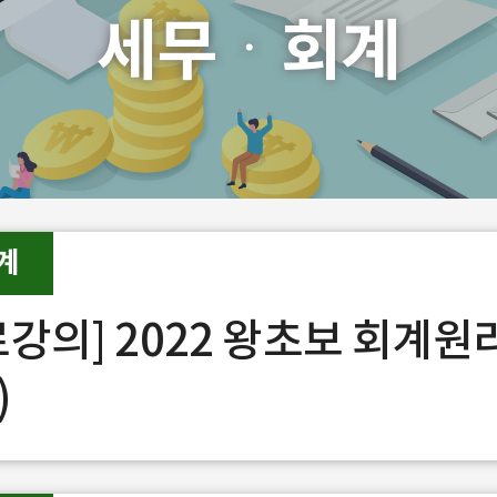
세무ㆍ회계
계
료강의] 2022 왕초보 회계원
)