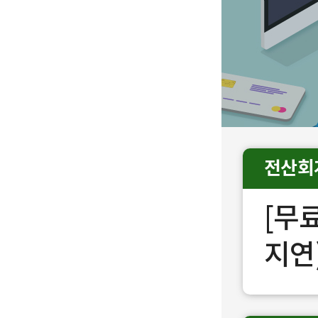
전산회
[무
지연