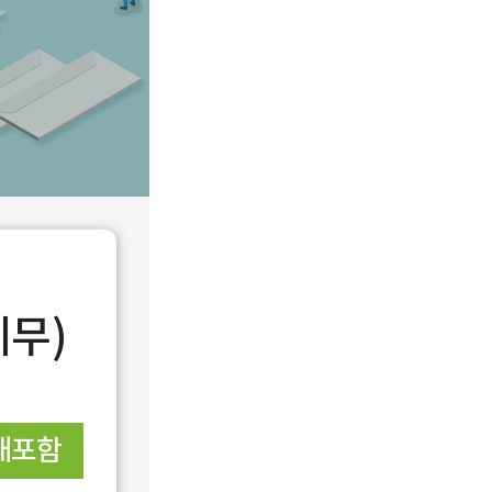
세무)
재포함