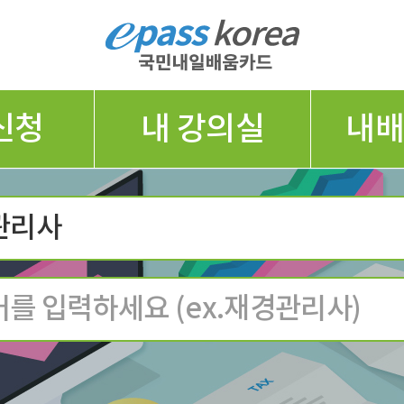
신청
내 강의실
내
관리사