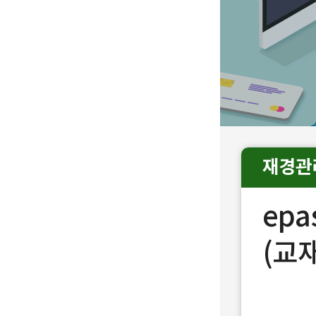
재경관
epa
(교