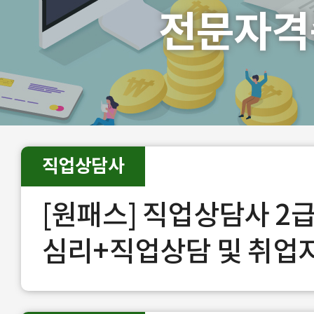
전문자격
직업상담사
[원패스] 직업상담사 2급
심리+직업상담 및 취업
장)