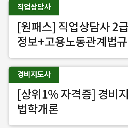
직업상담사
[원패스] 직업상담사 2급
정보+고용노동관계법규
경비지도사
[상위1% 자격증] 경비
법학개론