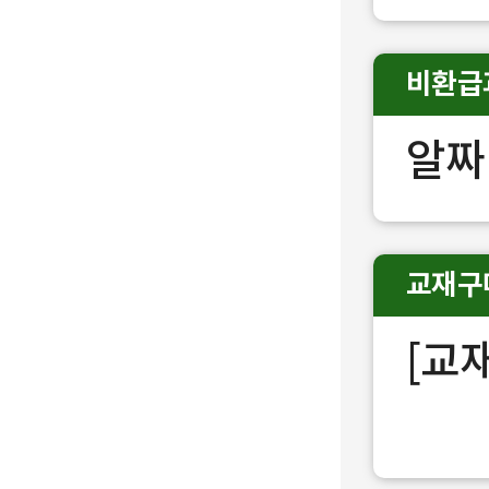
비환급
알짜
교재구
[교