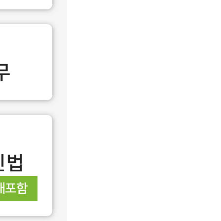
무
민법
재포함