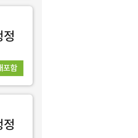
행정
재포함
행정