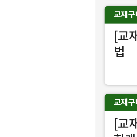
교재구
[교
법
교재구
[교