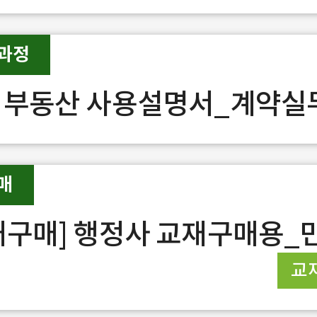
과정
 부동산 사용설명서_계약실
매
재구매] 행정사 교재구매용_
교