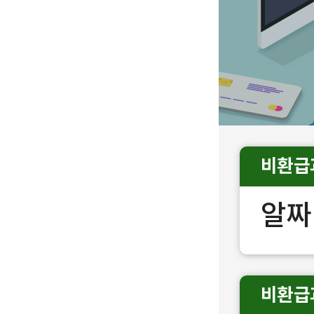
비환급
알짜
비환급