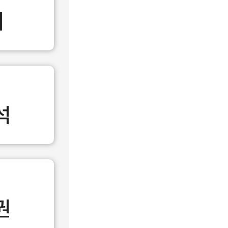
매
석
권