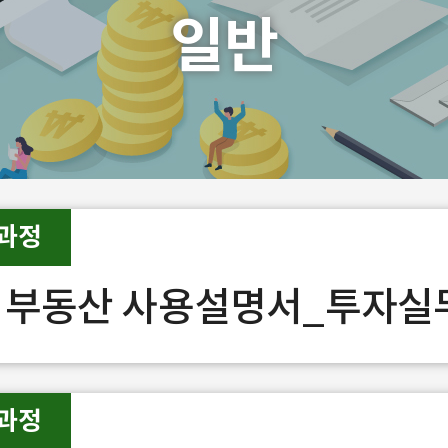
일반
과정
 부동산 사용설명서_투자실
과정