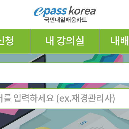
신청
내 강의실
내