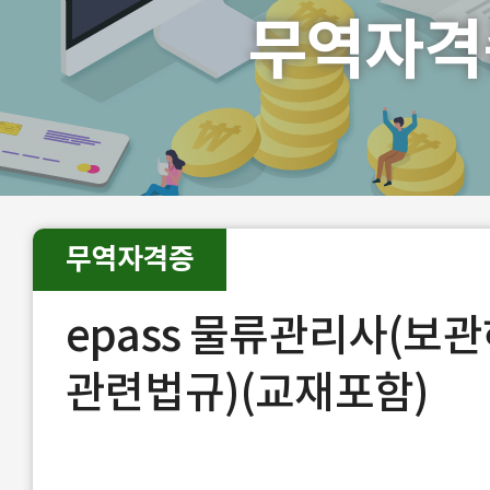
무역자격
무역자격증
epass 물류관리사(보관
관련법규)(교재포함)