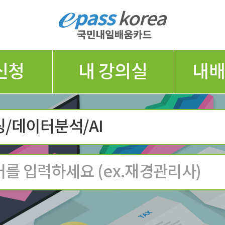
신청
내 강의실
내
/데이터분석/AI