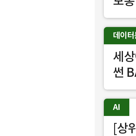
보통
데이터
세상
썬 B
AI
[상위