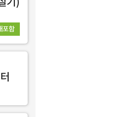
실기)
재포함
이터