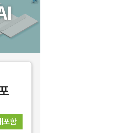
I
재포
재포함