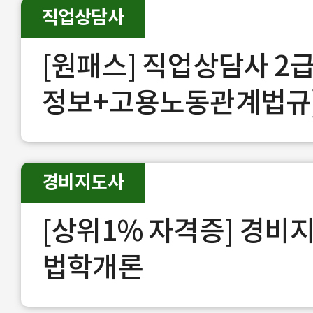
직업상담사
[원패스] 직업상담사 2급
정보+고용노동관계법규
경비지도사
[상위1% 자격증] 경비
법학개론