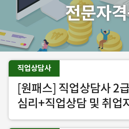
전문자격
직업상담사
[원패스] 직업상담사 2급
심리+직업상담 및 취업
장)