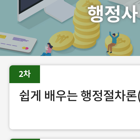
행정사
2차
쉽게 배우는 행정절차론