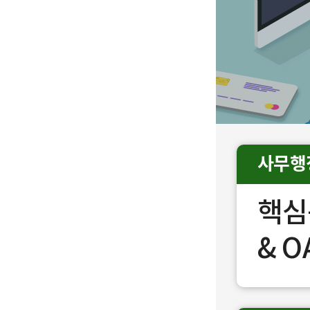
사무행
핵심
& O