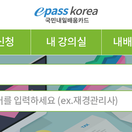
신청
내 강의실
내