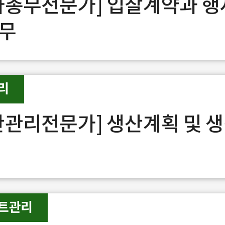
사총무전문가] 입찰계약과 
무
리
산관리전문가] 생산계획 및 
트관리