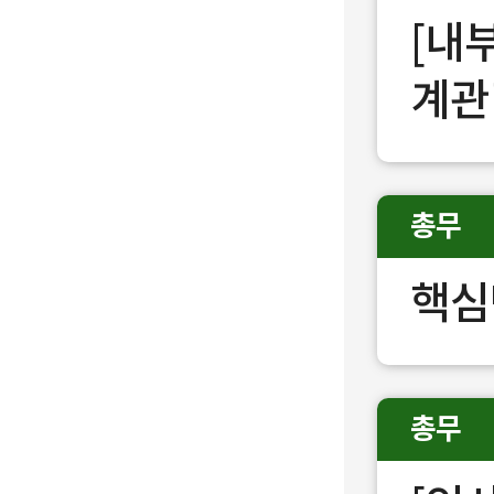
[내
계관
총무
핵심
총무