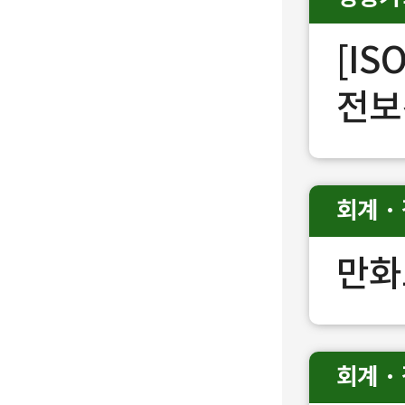
[I
전보
회계 ·
만화
회계 ·