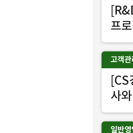
[R
프로
고객관
[C
사와
일반영