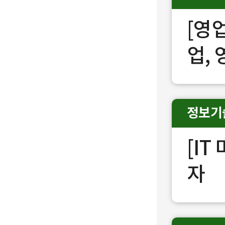
[영
업,
정보기
[I
자