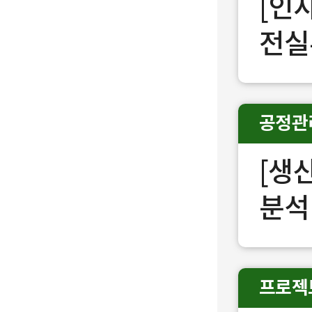
[인
전실
공정관
[생
분석
프로젝