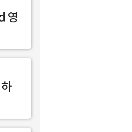
d 영
딩하