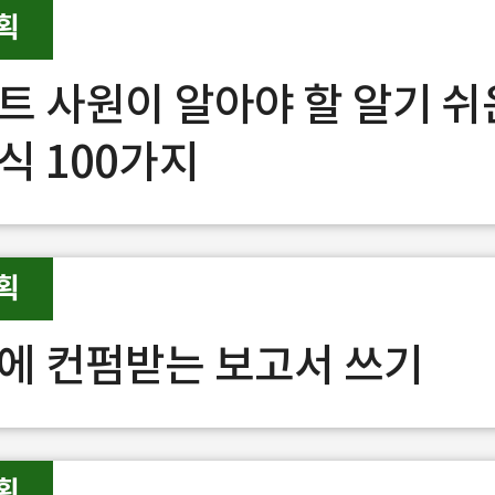
획
트 사원이 알아야 할 알기 쉬
식 100가지
획
에 컨펌받는 보고서 쓰기
획