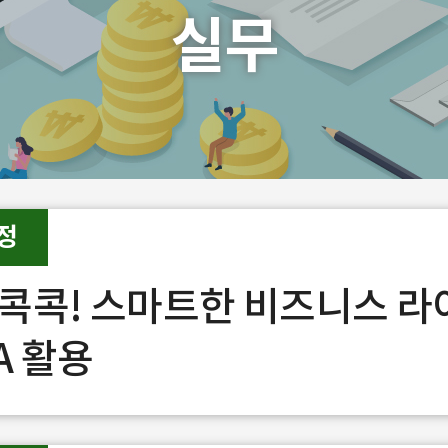
실무
정
콕콕! 스마트한 비즈니스 라
A 활용