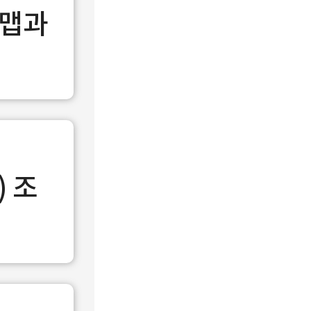
드맵과
) 조