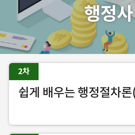
행정사
2차
쉽게 배우는 행정절차론