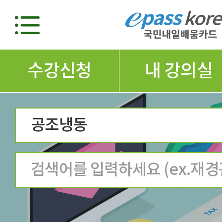
수강신청
내 강의실
공조냉동