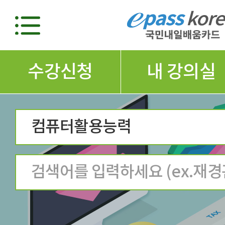
수강신청
내 강의실
컴퓨터활용능력