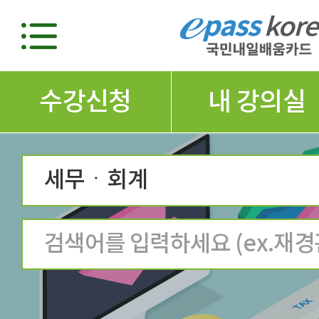
수강신청
내 강의실
세무ㆍ회계