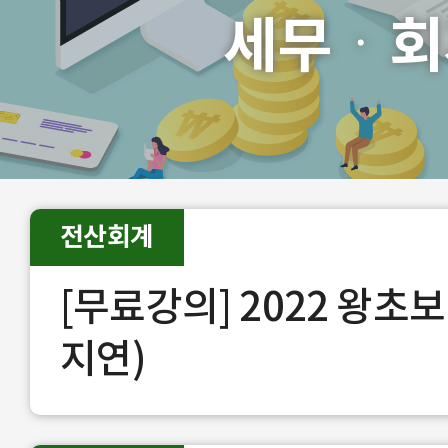
세무ㆍ회
전산회계
[무료강의] 2022 왕초
지연)