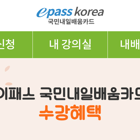
신청
내 강의실
내