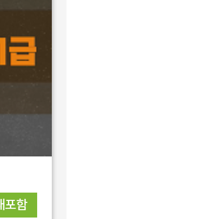
epass 공조냉동기
포함)
재포함